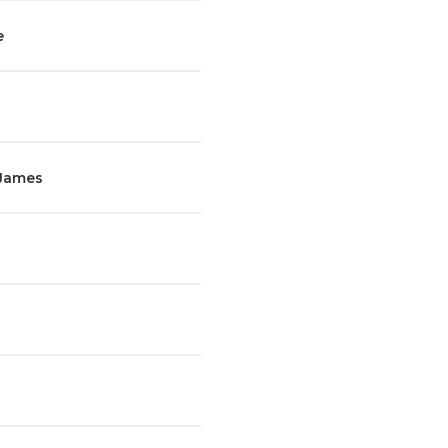
e
-James