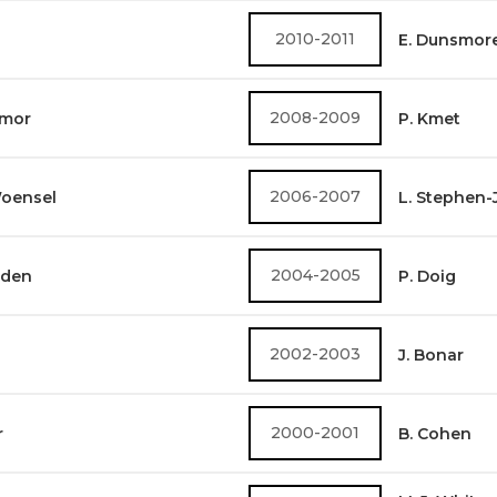
2010-2011
E. Dunsmor
2008-2009
hmor
P. Kmet
2006-2007
Woensel
L. Stephen
2004-2005
dden
P. Doig
2002-2003
J. Bonar
2000-2001
r
B. Cohen