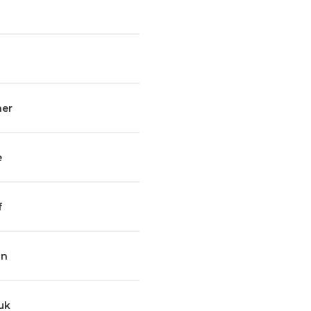
ner
e
f
an
uk