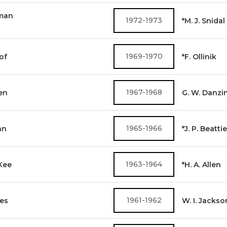
aman
1972-1973
*M. J. Snidal
1969-1970
nof
*F. Ollinik
1967-1968
sen
G. W. Danzi
1965-1966
nn
*J. P. Beattie
1963-1964
cKee
*H. A. Allen
1961-1962
nes
W. I. Jackso