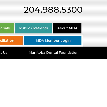
204.988.5300
ionals
Public / Patients
About MDA
iliation
MDA Member Login
t Us
Manitoba Dental Foundation