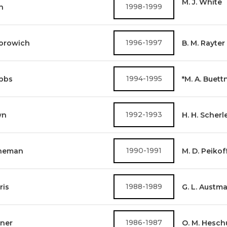
M. J. White
1998-1999
n
1996-1997
dorowich
B. M. Rayter
1994-1995
obbs
*M. A. Buett
1992-1993
wn
H. H. Scherl
1990-1991
eneman
M. D. Peikof
1988-1989
ris
G. L. Austm
1986-1987
nner
O. M. Hesch