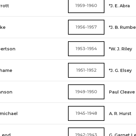
1959-1960
rrott
*J. E. Abra
1956-1957
oke
*J. B. Rumb
1953-1954
bertson
*W. J. Riley
1951-1952
rahame
*J. G. Elsey
1949-1950
ohnson
Paul Cleave
1945-1948
rmichael
A. R. Hurst
1942-1943
cLeod
G. Garnet L