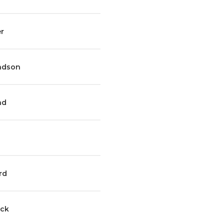
er
undson
nd
rd
uck