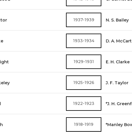
1937-1939
ctor
N. S. Bailey
1933-1934
te
D. A. McCar
1929-1931
ight
E. H. Clarke
1925-1926
keley
J. F. Taylor
1922-1923
l
*J. H. Greenf
1918-1919
sh
*Manley Bo