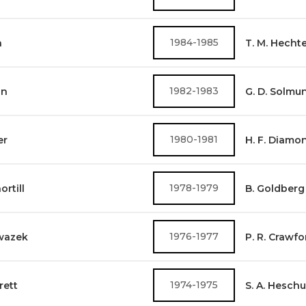
1984-1985
n
T. M. Hecht
1982-1983
on
G. D. Solm
1980-1981
er
H. F. Diamo
1978-1979
ortill
B. Goldberg
1976-1977
wazek
P. R. Crawfo
1974-1975
rett
S. A. Hesch