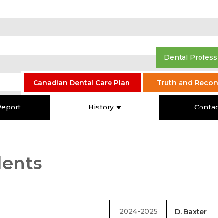
Dental Profess
Canadian Dental Care Plan
Truth and Reconc
Report
History
Contac
dents
2024-2025
D. Baxter